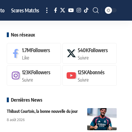
to
Scores Matchs
Nos réseaux
1.7M
Followers
540K
Followers
Like
Suivre
123K
Followers
125K
Abonnés
Suivre
Suivre
Dernières News
Thibaut Courtois, la bonne nouvelle du jour
8 août 2026