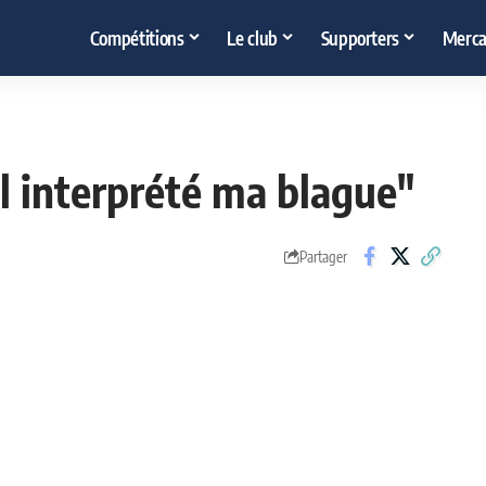
Compétitions
Le club
Supporters
Merca
l interprété ma blague"
Partager