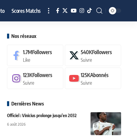
to
Scores Matchs
Nos réseaux
1.7M
Followers
540K
Followers
Like
Suivre
123K
Followers
125K
Abonnés
Suivre
Suivre
Dernières News
Officiel : Vinicius prolonge jusqu'en 2032
6 août 2026