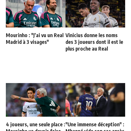
Mourinho : "J’ai vu un Real
Vinicius donne les noms
Madrid à 3 visages"
des 3 joueurs dont il est le
plus proche au Real
4 joueurs, une seule place :
"Une immense déception" :
Mourinho va devoir faire
Mbappé vide son sac après