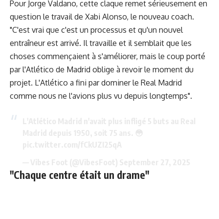
Pour Jorge Valdano, cette claque remet sérieusement en
question le travail de Xabi Alonso, le nouveau coach.
"C'est vrai que c'est un processus et qu'un nouvel
entraîneur est arrivé. Il travaille et il semblait que les
choses commençaient à s'améliorer, mais le coup porté
par l'Atlético de Madrid oblige à revoir le moment du
projet. L'Atlético a fini par dominer le Real Madrid
comme nous ne l'avions plus vu depuis longtemps".
L'Atlético Madrid n'avait plus infligé 5 buts au Real
Madrid depuis 1950, soit 75 ans. 😳
pic.twitter.com/fCkUZI25qA
— Vibes Foot (@VibesFoot)
September 27, 2025
"Chaque centre était un drame"