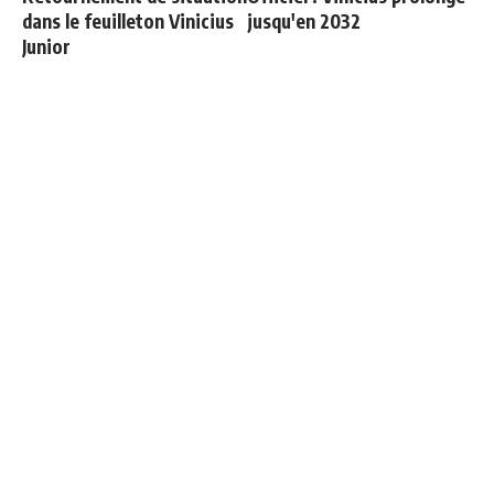
dans le feuilleton Vinicius
jusqu'en 2032
Junior
Mourinho refuse de
Communiqué officiel du
revivre le même scénario
Real Madrid sur Michael
Olise