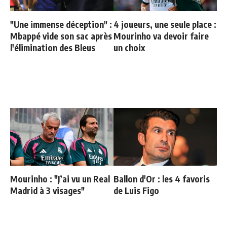
"Une immense déception" :
4 joueurs, une seule place :
Mbappé vide son sac après
Mourinho va devoir faire
l'élimination des Bleus
un choix
Mourinho : "J’ai vu un Real
Ballon d'Or : les 4 favoris
Madrid à 3 visages"
de Luis Figo