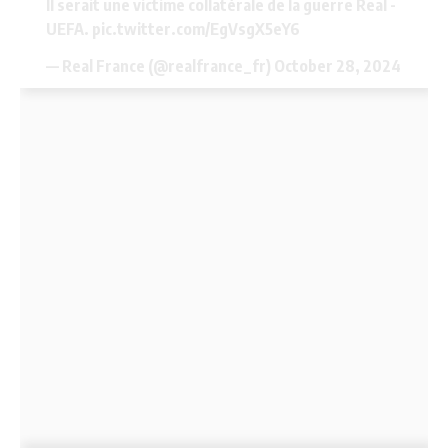
Il serait une victime collatérale de la guerre Real -
UEFA.
pic.twitter.com/EgVsgX5eY6
— Real France (@realfrance_fr)
October 28, 2024