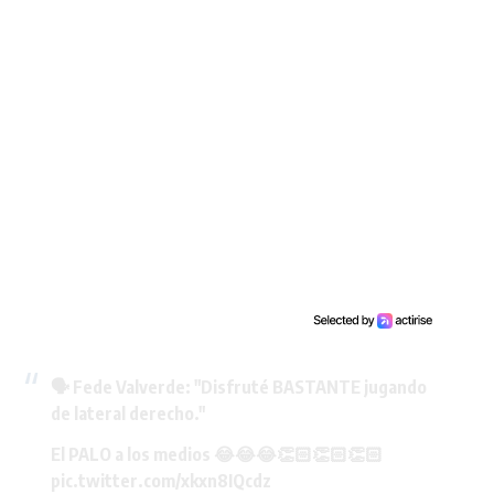
🗣️ Fede Valverde: "Disfruté BASTANTE jugando
de lateral derecho."
El PALO a los medios 😂😂😂👏🏻👏🏻👏🏻
pic.twitter.com/xkxn8IQcdz