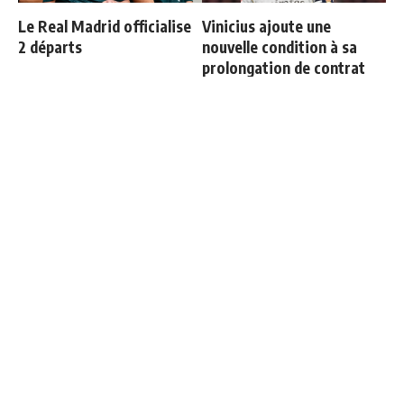
Le Real Madrid officialise
Vinicius ajoute une
2 départs
nouvelle condition à sa
prolongation de contrat
Le vrai chiffre sur la dette
Le onze probable du Real
du Real Madrid liée au
Madrid face à la Fiorentina
Santiago Bernabeu