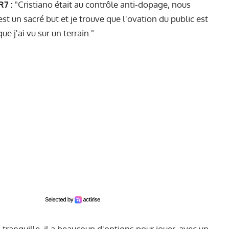
R7 :
"Cristiano était au contrôle anti-dopage, nous
est un sacré but et je trouve que l'ovation du public est
ue j'ai vu sur un terrain."
 tranquille, il a beaucoup d'options pour jouer, avec un