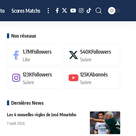
to
Scores Matchs
Nos réseaux
1.7M
Followers
540K
Followers
Like
Suivre
123K
Followers
125K
Abonnés
Suivre
Suivre
Dernières News
Les 4 nouvelles règles de José Mourinho
7 août 2026