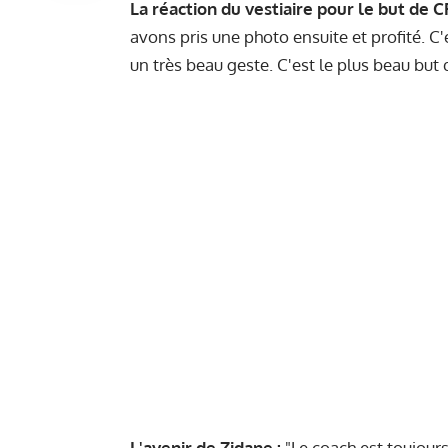
La réaction du vestiaire pour le but de C
avons pris une photo ensuite et profité. C'
un très beau geste. C'est le plus beau but q
L'avenir de Zidane :
"Le coach est toujours