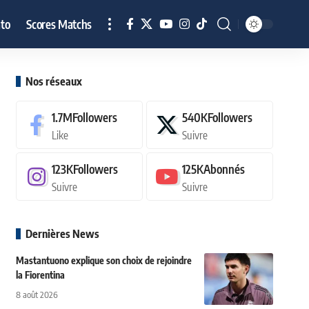
to
Scores Matchs
Nos réseaux
1.7M
Followers
540K
Followers
Like
Suivre
123K
Followers
125K
Abonnés
Suivre
Suivre
Dernières News
Mastantuono explique son choix de rejoindre
la Fiorentina
8 août 2026