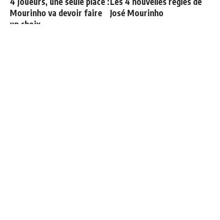
4 joueurs, une seule place :
Les 4 nouvelles règles de
Mourinho va devoir faire
José Mourinho
un choix
Endrick est sur le départ
Officiel : Vinicius prolonge
jusqu'en 2032