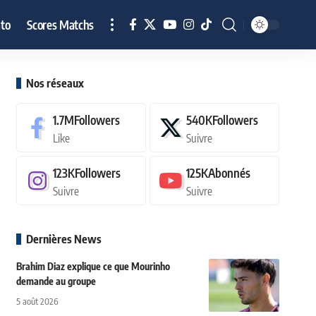
to
Scores Matchs
Nos réseaux
1.7M
Followers
540K
Followers
Like
Suivre
123K
Followers
125K
Abonnés
Suivre
Suivre
Dernières News
Brahim Diaz explique ce que Mourinho
demande au groupe
5 août 2026