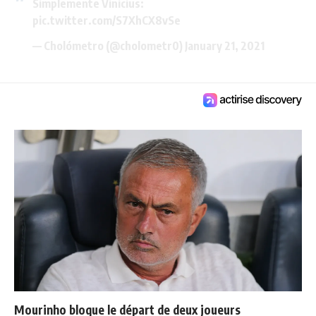
Simplemente Vinicius:
pic.twitter.com/S7XhCX8vSe
— Cholómetro (@cholometr0)
January 21, 2021
Mourinho bloque le départ de deux joueurs