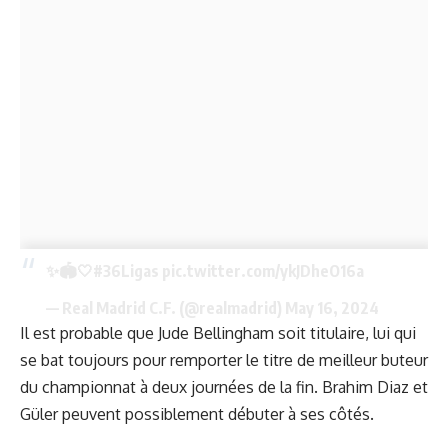
✨🏟️🤍
#36Ligas
pic.twitter.com/ykJDheO16a
— Real Madrid C.F. (@realmadrid)
May 16, 2024
Il est probable que
Jude Bellingham
soit titulaire, lui qui
se bat toujours pour remporter le titre de meilleur buteur
du championnat à deux journées de la fin. Brahim Diaz et
Güler peuvent possiblement débuter à ses côtés.