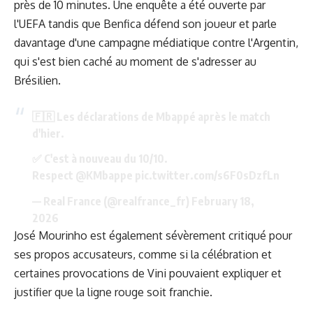
près de 10 minutes. Une enquête a été ouverte par
l'UEFA tandis que Benfica défend son joueur et parle
davantage d'une campagne médiatique contre l'Argentin,
qui s'est bien caché au moment de s'adresser au
Brésilien.
🇫🇷 Les déclarations de Mbappé après le match
d'hier.
✅ C'est à nouveau du 10/10.
Respect
@KMbappe
pic.twitter.com/s6F0sDzfLn
— Real France (@realfrance_fr)
February 18,
2026
José Mourinho est également sévèrement critiqué pour
ses propos accusateurs, comme si la célébration et
certaines provocations de Vini pouvaient expliquer et
justifier que la ligne rouge soit franchie.