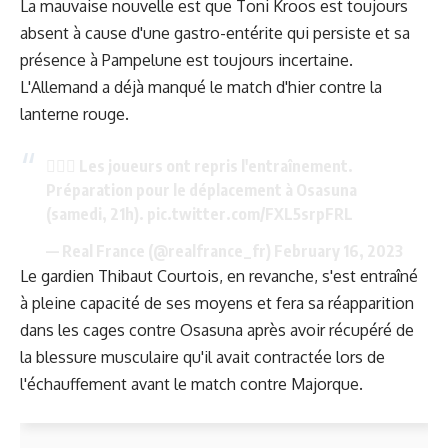
La mauvaise nouvelle est que Toni Kroos est toujours
absent à cause d'une gastro-entérite qui persiste et sa
présence à Pampelune est toujours incertaine.
L'Allemand a déjà manqué le match d'hier contre la
lanterne rouge.
🏋🏻‍♂️ Les joueurs ont repris l'entraînement.
Préparation pour le déplacement à Osasuna
(samedi, 21h).
pic.twitter.com/FXL5srpFRL
— Real France (@realfrance_fr)
February 16, 2023
Le gardien Thibaut Courtois, en revanche, s'est entraîné
à pleine capacité de ses moyens et fera sa réapparition
dans les cages contre Osasuna après avoir récupéré de
la blessure musculaire qu'il avait contractée lors de
l'échauffement avant le match contre Majorque.