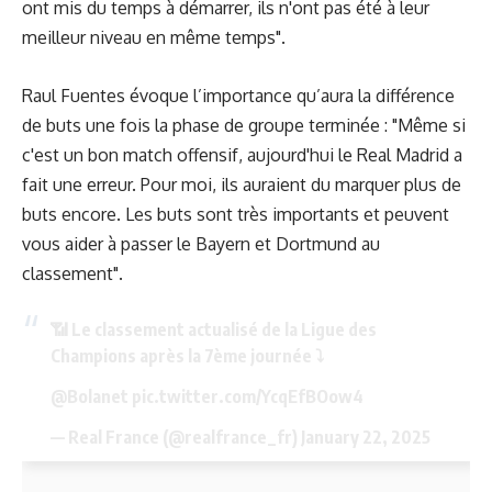
ont mis du temps à démarrer, ils n'ont pas été à leur
meilleur niveau en même temps".
Raul Fuentes évoque l’importance qu’aura la différence
de buts une fois la phase de groupe terminée : "Même si
c'est un bon match offensif, aujourd'hui le Real Madrid a
fait une erreur. Pour moi, ils auraient du marquer plus de
buts encore. Les buts sont très importants et peuvent
vous aider à passer le Bayern et Dortmund au
classement".
📶 Le classement actualisé de la Ligue des
Champions après la 7ème journée ⤵️
@Bolanet
pic.twitter.com/YcqEfBOow4
— Real France (@realfrance_fr)
January 22, 2025