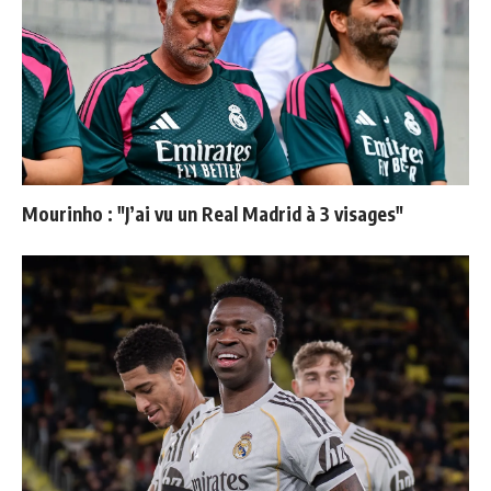
Mourinho : "J’ai vu un Real Madrid à 3 visages"