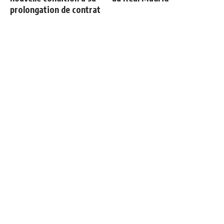
prolongation de contrat
Deux nouveaux renforts
3 nouveaux renforts pour
pour Mourinho
Mourinho