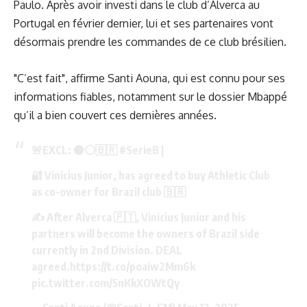
Paulo. Après avoir
investi dans le club d’Alverca
au
Portugal en février dernier, lui et ses partenaires vont
désormais prendre les commandes de ce club brésilien.
"C’est fait", affirme Santi Aouna, qui est connu pour ses
informations fiables, notamment sur le dossier Mbappé
qu’il a bien couvert ces dernières années.
🚨EXCL: ⚫️⚪️🇧🇷
#SerieB
|
🔐 Vinicius Junior, has agreed to buy Athletic Club
as co-owner for Brazil club 🇧🇷
✍️ After Alverca 🇵🇹, Vinicius Junior and his
partners will become the owners of Brazil side
currently in 2nd Division. DEAL
agreed.
https://t.co/poaiw2Mm6k
pic.twitter.com/5nKkXOWtQy