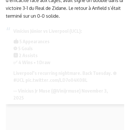
d’efficacité face aux cages, avait signé un doublé dans la
victoire 3-1 du Real de Zidane. Le retour à Anfield s’était
terminé sur un 0-0 solide.
Vinícius Júnior vs Liverpool (UCL):
🏟️ 5 Appearances
⚽️ 5 Goals
🅰️ 2 Assists
✅ 4 Wins • 1 Draw
Liverpool’s recurring nightmare. Back Tuesday. ❄️
#UCL
pic.twitter.com/LD7o04K08L
— Vinicius Jr Muse (@Vinijrmuse)
November 3,
2025