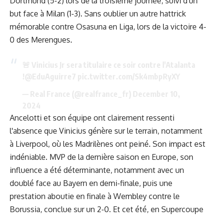
Dortmund (5-2) lors de la troisième journée, suivi d'un
but face à Milan (1-3). Sans oublier un autre hattrick
mémorable contre Osasuna en Liga, lors de la victoire 4-
0 des Merengues.
🚨 Vinicius Jr sera titulaire ce soir contre l'Atalanta
!
@EduAguirre7
pic.twitter.com/Sk4mbpRyXY
— Real France (@realfrance_fr)
December 10,
2024
Ancelotti et son équipe ont clairement ressenti
l'absence que Vinicius génère sur le terrain, notamment
à Liverpool, où les Madrilènes ont peiné. Son impact est
indéniable. MVP de la dernière saison en Europe, son
influence a été déterminante, notamment avec un
doublé face au Bayern en demi-finale, puis une
prestation aboutie en finale à Wembley contre le
Borussia, conclue sur un 2-0. Et cet été, en Supercoupe