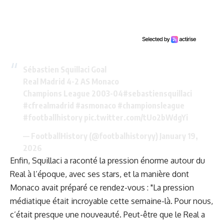
Sébastien Squillaci Goal
Real Madrid 4-2 AS Monaco
Champions League 2003-04
#sebastiensquillaci
#cfrealmadrid
#asmonaco
#championsleague
#footballhistory
pic.twitter.com/tUo2bWdgYi
— FootballHistory (@footbalhistoryy)
January 19,
2026
Enfin, Squillaci a raconté la pression énorme autour du
Real à l’époque, avec ses stars, et la manière dont
Monaco avait préparé ce rendez-vous : "La pression
médiatique était incroyable cette semaine-là. Pour nous,
c’était presque une nouveauté. Peut-être que le Real a