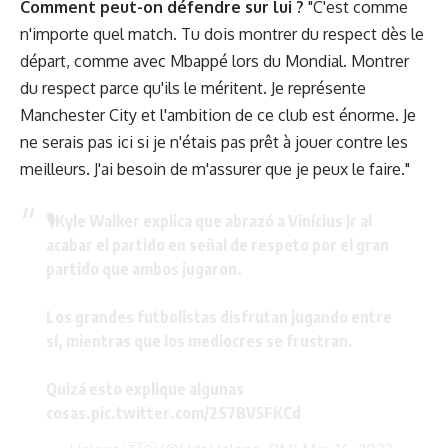
Comment peut-on défendre sur lui ?
"C'est comme
n'importe quel match. Tu dois montrer du respect dès le
départ, comme avec Mbappé lors du Mondial. Montrer
du respect parce qu'ils le méritent. Je représente
Manchester City et l'ambition de ce club est énorme. Je
ne serais pas ici si je n'étais pas prêt à jouer contre les
meilleurs. J'ai besoin de m'assurer que je peux le faire."
🎙️Kyle Walker explica que abrazó a Vinícius Jr al
acabar el partido en señal de respeto por el gran
partido que ambos jugaron.
Los grandes futbolistas disfrutan jugando entre
sí, mientras que los mediocres se frustran.
Quizá esto explique algunas
cosas.
pic.twitter.com/2S7BV5FKCd