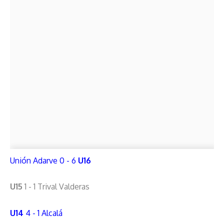
Unión Adarve 0 - 6
U16
U15
1 - 1 Trival Valderas
U14
4 - 1 Alcalá