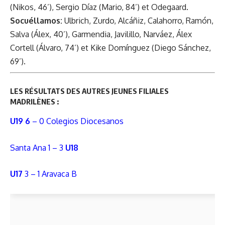
(Nikos, 46’), Sergio Díaz (Mario, 84’) et Odegaard.
Socuéllamos:
Ulbrich, Zurdo, Alcáñiz, Calahorro, Ramón,
Salva (Álex, 40’), Garmendia, Javilillo, Narváez, Álex
Cortell (Álvaro, 74’) et Kike Domínguez (Diego Sánchez,
69’).
LES RÉSULTATS DES AUTRES JEUNES FILIALES
MADRILÈNES :
U19 6
– 0 Colegios Diocesanos
Santa Ana 1 – 3
U18
U17
3 – 1 Aravaca B