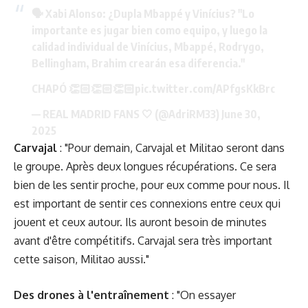
🗣️ Xabi Alonso: ¿Dupla Mbappé y Vinícius? "Lo
importante es jugar bien como equipo, y luego la
calidad individual de Vinícius, Mbappé, Rodrygo,
Bellingham, Brahim crearán esa diferencia."
CHAPÓ 👏🏻👏🏻👏🏻
pic.twitter.com/APfgsKkBrc
— REAL MADRID FANS 🤍 (@AdriRM33)
June 30,
2025
Carvajal
: "Pour demain, Carvajal et Militao seront dans
le groupe. Après deux longues récupérations. Ce sera
bien de les sentir proche, pour eux comme pour nous. Il
est important de sentir ces connexions entre ceux qui
jouent et ceux autour. Ils auront besoin de minutes
avant d'être compétitifs. Carvajal sera très important
cette saison, Militao aussi."
Des drones à l'entraînement
: "On essayer