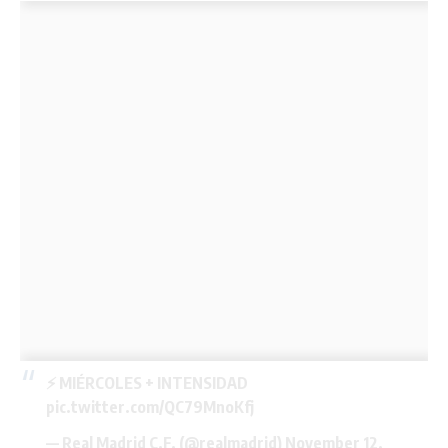
⚡ MIÉRCOLES + INTENSIDAD
pic.twitter.com/QC79MnoKfj
— Real Madrid C.F. (@realmadrid)
November 12,