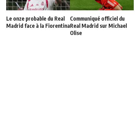
Le onze probable du Real
Communiqué officiel du
Madrid face à la Fiorentina
Real Madrid sur Michael
Olise
Le Real Madrid officialise
Carvajal organise un diner
2 départs
de départ et invite tout le
monde sauf une personne