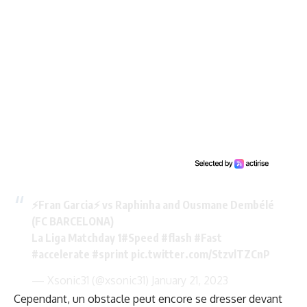
⚡Fran Garcia⚡ vs Raphinha and Ousmane Dembélé
(FC BARCELONA)
La Liga Matchday 1
#Speed
#flash
#Fast
#accelerate
#sprint
pic.twitter.com/StzvlTZCnP
— Xsonic31 (@xsonic31)
January 21, 2023
Cependant, un obstacle peut encore se dresser devant