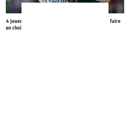
4 joueurs, une seule place : Mourinho va devoir faire
un choix
Mourinho : "J’ai vu un Real Madrid à 3 visages"