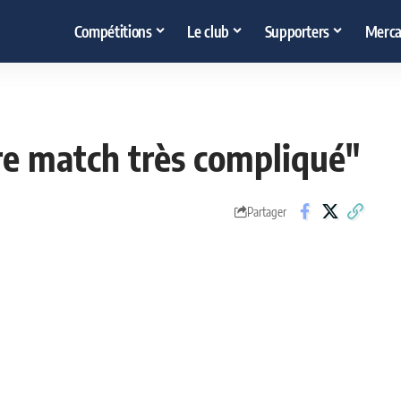
Compétitions
Le club
Supporters
Merca
tre match très compliqué"
Partager