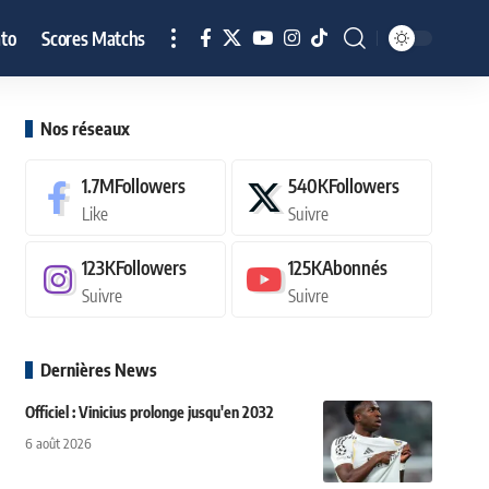
to
Scores Matchs
Nos réseaux
1.7M
Followers
540K
Followers
Like
Suivre
123K
Followers
125K
Abonnés
Suivre
Suivre
Dernières News
Officiel : Vinicius prolonge jusqu'en 2032
6 août 2026