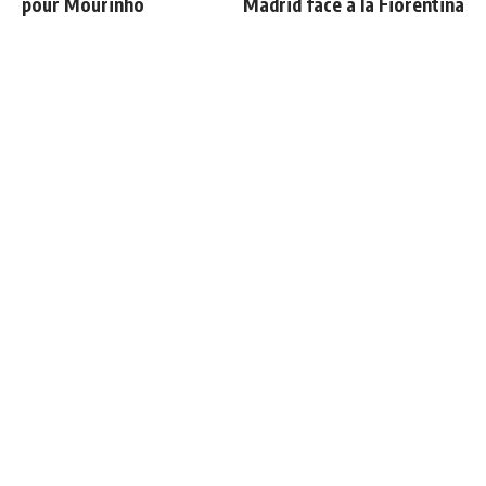
pour Mourinho
Madrid face à la Fiorentina
Retournement de situation
Communiqué officiel du
dans le feuilleton Vinicius
Real Madrid sur Michael
Junior
Olise