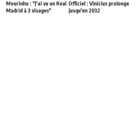
Mourinho : "J’ai vu un Real
Officiel : Vinicius prolonge
Madrid à 3 visages"
jusqu'en 2032
"Une immense déception" :
Mourinho : "Bernardo est
Mbappé vide son sac après
revenu moins bien
l'élimination des Bleus
physiquement, il doit
progresser"