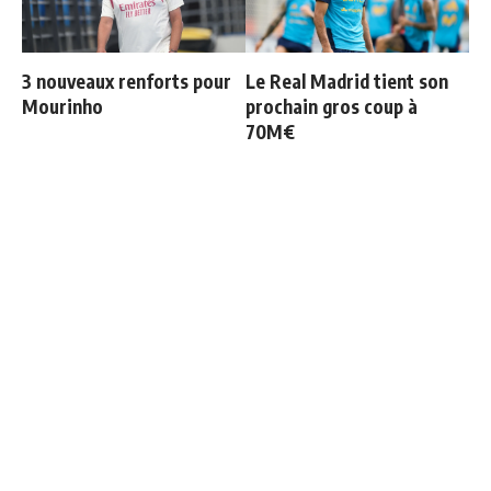
3 nouveaux renforts pour
Le Real Madrid tient son
Mourinho
prochain gros coup à
70M€
Deux nouveaux renforts
Officiel : Vinicius prolonge
pour Mourinho
jusqu'en 2032