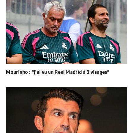
Mourinho : "J’ai vu un Real Madrid à 3 visages"