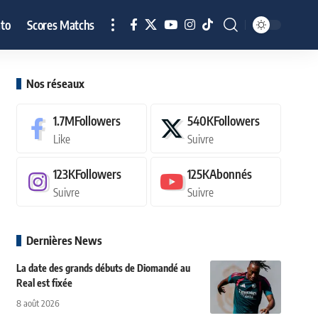
to
Scores Matchs
Nos réseaux
1.7M
Followers
540K
Followers
Like
Suivre
123K
Followers
125K
Abonnés
Suivre
Suivre
Dernières News
La date des grands débuts de Diomandé au
Real est fixée
8 août 2026