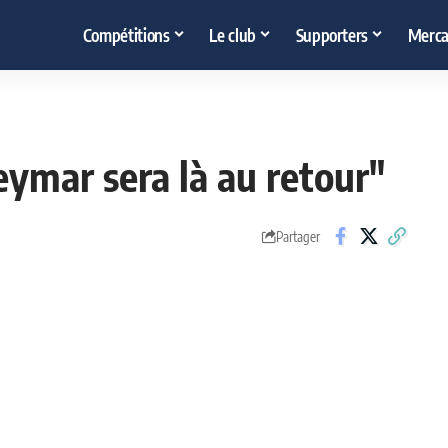
Compétitions
Le club
Supporters
Merca
eymar sera là au retour"
Partager