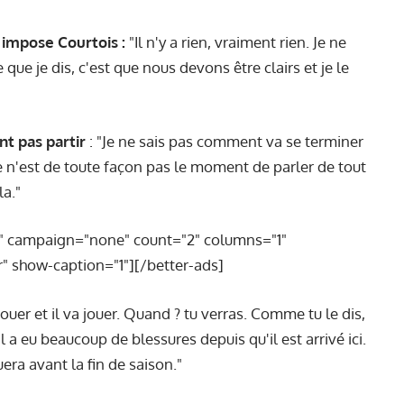
i impose Courtois :
"Il n'y a rien, vraiment rien. Je ne
ue je dis, c'est que nous devons être clairs et je le
nt pas partir
: "Je ne sais pas comment va se terminer
ce n'est de toute façon pas le moment de parler de tout
la."
" campaign="none" count="2" columns="1"
" show-caption="1"][/better-ads]
ouer et il va jouer. Quand ? tu verras. Comme tu le dis,
'il a eu beaucoup de blessures depuis qu'il est arrivé ici.
ouera avant la fin de saison."