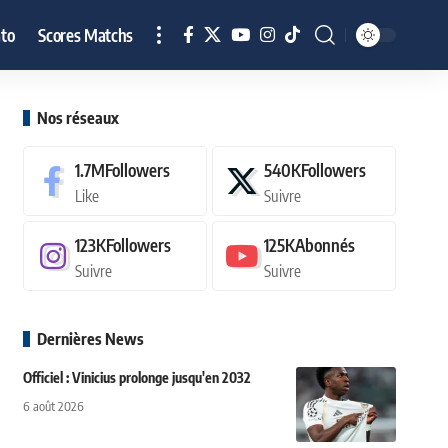
to
Scores Matchs
Nos réseaux
1.7M
Followers
540K
Followers
Like
Suivre
123K
Followers
125K
Abonnés
Suivre
Suivre
Dernières News
Officiel : Vinicius prolonge jusqu'en 2032
6 août 2026