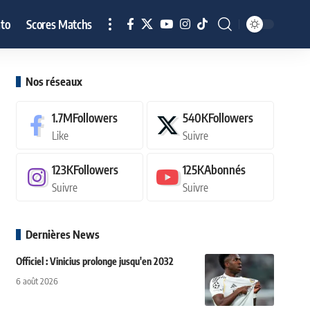
to
Scores Matchs
Nos réseaux
1.7M
Followers
540K
Followers
Like
Suivre
123K
Followers
125K
Abonnés
Suivre
Suivre
Dernières News
Officiel : Vinicius prolonge jusqu'en 2032
6 août 2026