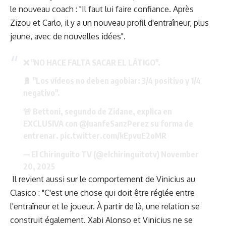
le nouveau coach : "Il faut lui faire confiance. Après
Zizou et Carlo, il y a un nouveau profil d'entraîneur, plus
jeune, avec de nouvelles idées".
❌ "NO HACE FALTA SACAR EL LÁTIGO".
🔋 "Los vídeos no deben agobiar: 3/4 positivo y 1/4
negativo".
🚨 Bettoni, segundo de Zidane, explica en
EXCLUSIVA con
@JuanfeSanzPerez
su forma de
entrenar.
pic.twitter.com/kEpvuE2oMR
— El Chiringuito TV (@elchiringuitotv)
November
20, 2025
Il revient aussi sur le comportement de Vinicius au
Clasico : "C'est une chose qui doit être réglée entre
l'entraîneur et le joueur. À partir de là, une relation se
construit également. Xabi Alonso et Vinicius ne se