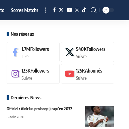
to
Scores Matchs
Nos réseaux
1.7M
Followers
540K
Followers
Like
Suivre
123K
Followers
125K
Abonnés
Suivre
Suivre
Dernières News
Officiel : Vinicius prolonge jusqu'en 2032
6 août 2026