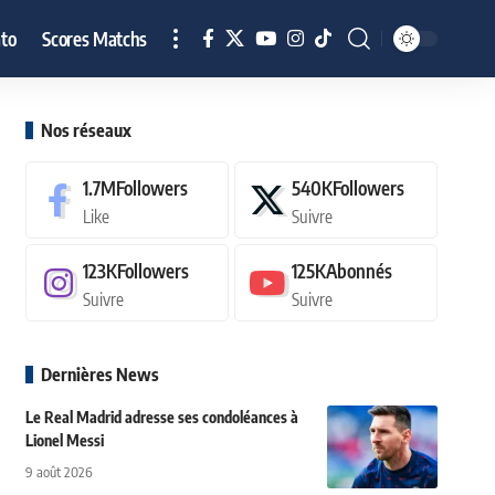
to
Scores Matchs
Nos réseaux
1.7M
Followers
540K
Followers
Like
Suivre
123K
Followers
125K
Abonnés
Suivre
Suivre
Dernières News
Le Real Madrid adresse ses condoléances à
Lionel Messi
9 août 2026