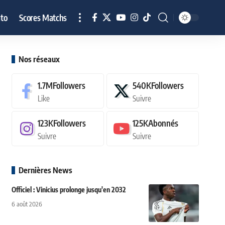
to
Scores Matchs
Nos réseaux
1.7M
Followers
540K
Followers
Like
Suivre
123K
Followers
125K
Abonnés
Suivre
Suivre
Dernières News
Officiel : Vinicius prolonge jusqu'en 2032
6 août 2026