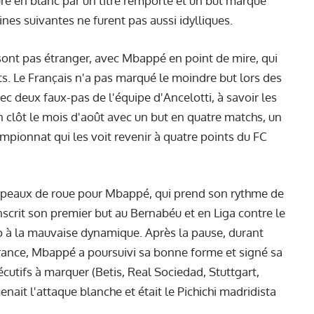
ture en blanc par un titre remporté et un but marqué
nes suivantes ne furent pas aussi idylliques.
sont pas étranger, avec Mbappé en point de mire, qui
ets. Le Français n'a pas marqué le moindre but lors des
ec deux faux-pas de l'équipe d'Ancelotti, à savoir les
n clôt le mois d'août avec un but en quatre matchs, un
mpionnat qui les voit revenir à quatre points du FC
apeaux de roue pour Mbappé, qui prend son rythme de
 inscrit son premier but au Bernabéu et en Liga contre le
up à la mauvaise dynamique. Après la pause, durant
 France, Mbappé a poursuivi sa bonne forme et signé sa
écutifs à marquer (Betis, Real Sociedad, Stuttgart,
nait l'attaque blanche et était le Pichichi madridista