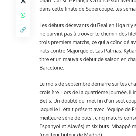
bilan. Car si le Français a lancé son aven
dans cette finale de Supercoupe, les semai
Les débuts décevants du Real en Liga n'y 
ne parvint pas à trouver le chemin des fil
trois premiers matchs, ce qui a coïncidé av
nuls contre Majorque et Las Palmas. Kylia
titre et un mauvais début de saison en cha
Barcelone.
Le mois de septembre démarre sur les ch
croisière. Lors de la quatrième journée, il
Betis. Un doublé qui met fin d'un seul co
laquelle il était présent avec l'équipe de
meilleure série de buts : cinq matchs cons
Espanyol et Alavés) et six buts. Mbappé me
(meilleur buteur de Madrid).