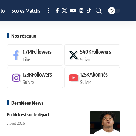
to
Scores Matchs
Nos réseaux
1.7M
Followers
540K
Followers
Like
Suivre
123K
Followers
125K
Abonnés
Suivre
Suivre
Dernières News
Endrick est sur le départ
7 août 2026