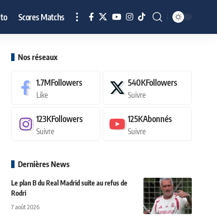
to
Scores Matchs
Nos réseaux
1.7M
Followers
540K
Followers
Like
Suivre
123K
Followers
125K
Abonnés
Suivre
Suivre
Dernières News
Le plan B du Real Madrid suite au refus de
Rodri
7 août 2026