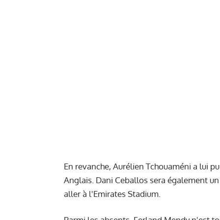
En revanche, Aurélien Tchouaméni a lui pur
Anglais. Dani Ceballos sera également u
aller à l'Emirates Stadium.
Parmi les absents, Ferland Mendy n'est to