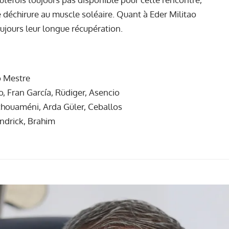
 déchirure au muscle soléaire. Quant à Eder Militao
oujours leur longue récupération.
o Mestre
o, Fran García, Rüdiger, Asencio
chouaméni, Arda Güler, Ceballos
Endrick, Brahim