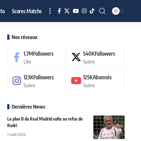
to
Scores Matchs
Nos réseaux
1.7M
Followers
540K
Followers
Like
Suivre
123K
Followers
125K
Abonnés
Suivre
Suivre
Dernières News
Le plan B du Real Madrid suite au refus de
Rodri
7 août 2026