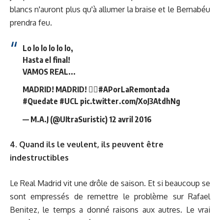
blancs n'auront plus qu'à allumer la braise et le Bernabéu
prendra feu.
Lo lo lo lo lo lo,
Hasta el final!
VAMOS REAL...
MADRID! MADRID! ✊🏻
#APorLaRemontada
#Quedate
#UCL
pic.twitter.com/XoJ3AtdhNg
— M.A.J (@UItraSuristic)
12 avril 2016
4. Quand ils le veulent, ils peuvent être
indestructibles
Le Real Madrid vit une drôle de saison. Et si beaucoup se
sont empressés de remettre le problème sur Rafael
Benitez, le temps a donné raisons aux autres. Le vrai