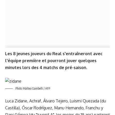
Les 8 jeunes joueurs du Real s'entraîneront avec
l'équipe première et pourront jouer quelques
minutes lors des 4 matchs de pré-saison.
Photo Matteo Ciambelli / AFP
Luca Zidane, Achraf, Álvaro Tejero, Luismi Quezada (du
Castilla), Óscar Rodríguez, Manu Hernando, Franchu y
Dani Gómez (du "Juvenil A", les moins de 19 ans) partiront