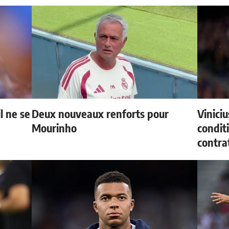
l ne se
Deux nouveaux renforts pour
Vinici
Mourinho
condit
contra