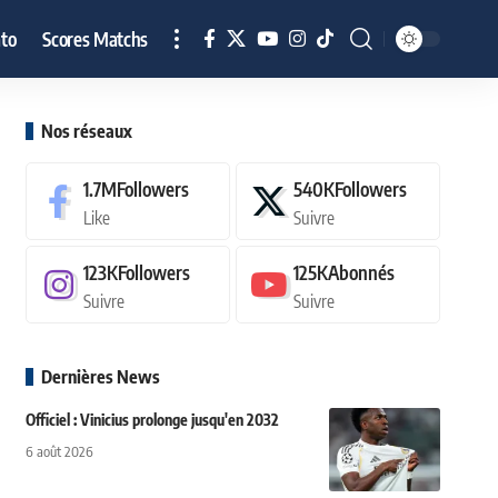
to
Scores Matchs
Nos réseaux
1.7M
Followers
540K
Followers
Like
Suivre
123K
Followers
125K
Abonnés
Suivre
Suivre
Dernières News
Officiel : Vinicius prolonge jusqu'en 2032
6 août 2026