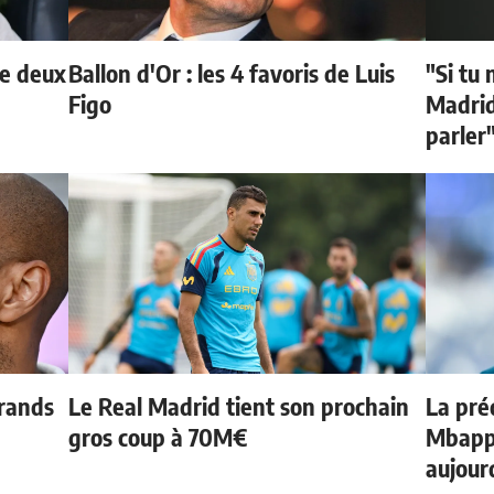
de deux
Ballon d'Or : les 4 favoris de Luis
"Si tu 
Figo
Madrid 
parler
grands
Le Real Madrid tient son prochain
La préd
gros coup à 70M€
Mbappé
aujour