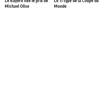
Le Bayern fixe le prix de
Le 11 type de la Coupe du
Michael Olise
Monde
Toni Kroos revient sur
Courtois raconte sa sortie
l’échange tendu entre
face à l'Espagne : "Je
Tuchel et Bellingham
voulais continuer"