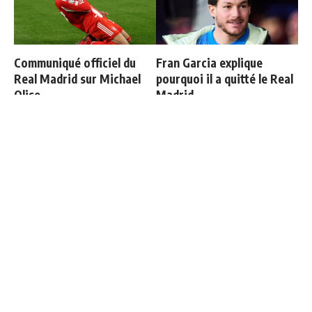
Communiqué officiel du
Fran Garcia explique
Real Madrid sur Michael
pourquoi il a quitté le Real
Olise
Madrid
Officiel : Vinicius prolonge
Retournement de situation
jusqu'en 2032
dans le feuilleton Vinicius
Junior