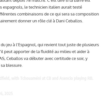
utant depuis 78 matchs. C’est dire si la barre est
espagnols, le technicien italien aurait testé
Différentes combinaisons de ce qui sera sa composition
 clairement donner un rôle clé à Dani Ceballos.
u jeu à l’Espagnol, qui revient tout juste de plusieurs
l peut apporter de la fluidité au milieu et aider à
 AS, Ceballos va débuter avec certitude ce soir, y
 sa blessure.
midfield, with Tchouaméni at CB and Asencio playing RB.
16, 2025