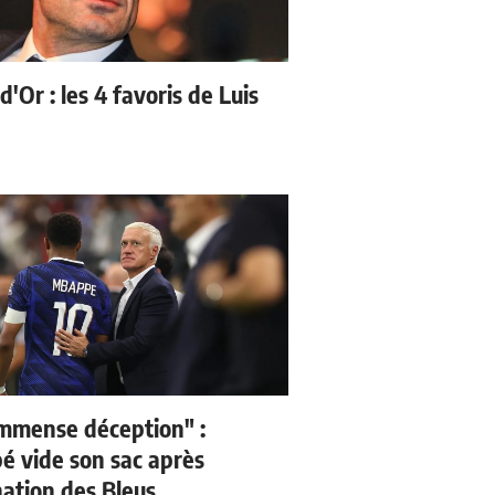
d'Or : les 4 favoris de Luis
mmense déception" :
 vide son sac après
nation des Bleus