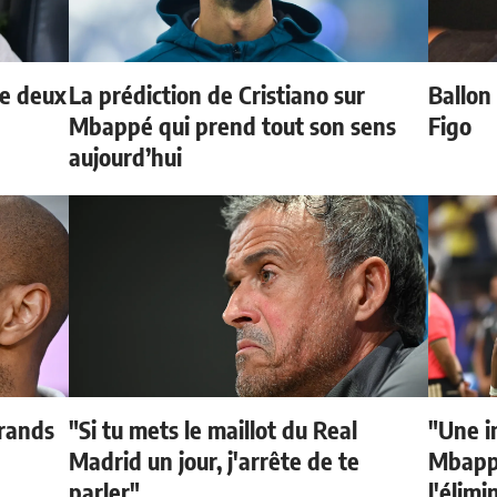
de deux
La prédiction de Cristiano sur
Ballon 
Mbappé qui prend tout son sens
Figo
aujourd’hui
grands
"Si tu mets le maillot du Real
"Une i
Madrid un jour, j'arrête de te
Mbappé
parler"
l'élimi