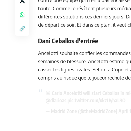
contre une équipe qui n’en a pas encaissé a
haute. Comme le révèlent plusieurs médias 
différentes solutions ces derniers jours. 
de départ ce soir. Et dans ce plan, il veut
Dani Ceballos d'entrée
Ancelotti souhaite confier les commandes d
semaines de blessure. Ancelotti estime qu’i
casser les lignes rivales. Selon la Cope et
compris au risque que le joueur rechute de
🚨 Carlo Ancelotti will start Ceballos in 
@diarioas
pic.twitter.com/xkzUybaL9O
— Madrid Zone (@theMadridZone)
April 