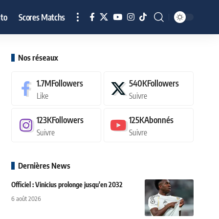
to
Scores Matchs
Nos réseaux
1.7M
Followers
540K
Followers
Like
Suivre
123K
Followers
125K
Abonnés
Suivre
Suivre
Dernières News
Officiel : Vinicius prolonge jusqu'en 2032
6 août 2026