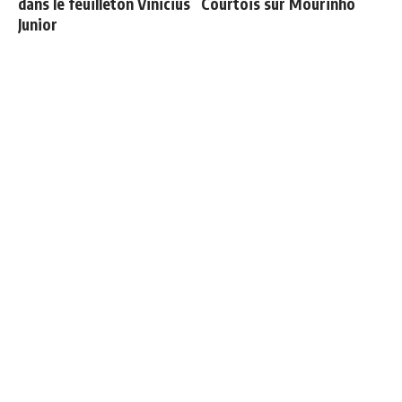
dans le feuilleton Vinicius
Courtois sur Mourinho
Junior
Officiel : Vinicius prolonge
Les 4 nouvelles règles de
jusqu'en 2032
José Mourinho