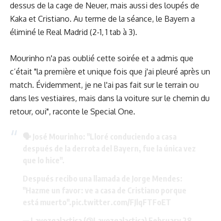
dessus de la cage de Neuer, mais aussi des loupés de
Kaka et Cristiano. Au terme de la séance, le Bayern a
éliminé le Real Madrid (2-1, 1 tab à 3).
Mourinho n'a pas oublié cette soirée et a admis que
c’était "la première et unique fois que j'ai pleuré après un
match. Évidemment, je ne l'ai pas fait sur le terrain ou
dans les vestiaires, mais dans la voiture sur le chemin du
retour, oui", raconte le Special One.
🗣️ José Mourinho: "Lloré conduciendo a casa
después de la derrota del Bayern, fue la única vez
que lo hice".
Después recibo una llamada de Jorge Mendes:
"Hazme un favor: ve a casa de Cristiano porque
está muerto".
pic.twitter.com/FJlqFTFoET
— Lavozgalactica (@Lavozgalactica)
February 28,