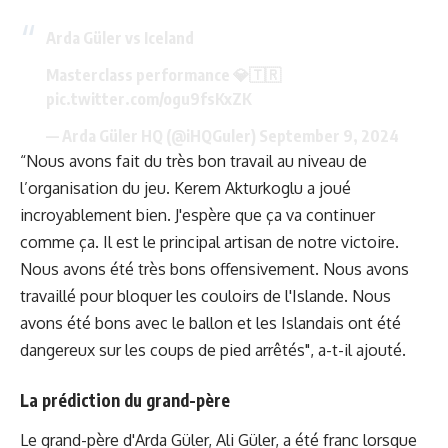
Arda Güler vs Iceland
Masterclass performance 💎🇹🇷
pic.twitter.com/ogu9fsKxZK
— Arda Güler HQ (@iHQGuler)
September 9, 2024
“Nous avons fait du très bon travail au niveau de
l’organisation du jeu. Kerem Akturkoglu a joué
incroyablement bien. J'espère que ça va continuer
comme ça. Il est le principal artisan de notre victoire.
Nous avons été très bons offensivement. Nous avons
travaillé pour bloquer les couloirs de l'Islande. Nous
avons été bons avec le ballon et les Islandais ont été
dangereux sur les coups de pied arrêtés", a-t-il ajouté.
La prédiction du grand-père
Le grand-père d'Arda Güler, Ali Güler, a été franc lorsque