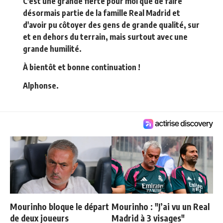
C'est une grande fierté pour moi que de faire
désormais partie de la famille Real Madrid et
d'avoir pu côtoyer des gens de grande qualité, sur
et en dehors du terrain, mais surtout avec une
grande humilité.
À bientôt et bonne continuation !
Alphonse.
Mourinho bloque le départ
Mourinho : "J’ai vu un Real
de deux joueurs
Madrid à 3 visages"